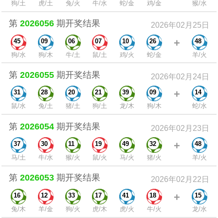
狗/土
虎/土
兔/火
牛/水
蛇/金
鸡/金
猴/水
第
2026056
期开奖结果
2026年02月25日
+
45
09
06
07
10
26
48
狗/水
狗/木
牛/土
鼠/土
鸡/火
蛇/金
羊/火
第
2026055
期开奖结果
2026年02月24日
+
31
28
20
21
39
09
14
鼠/水
兔/土
猪/土
狗/土
龙/木
狗/木
蛇/水
第
2026054
期开奖结果
2026年02月23日
+
37
30
11
19
49
32
48
马/土
牛/水
猴/火
鼠/火
马/火
猪/火
羊/火
第
2026053
期开奖结果
2026年02月22日
+
16
12
33
17
41
18
15
兔/木
羊/金
狗/火
虎/木
虎/火
牛/火
龙/水