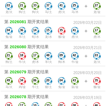
+
03
21
33
37
41
25
27
龙/火
狗/土
狗/火
马/土
虎/火
马/木
龙/金
第
2026081
期开奖结果
2026年03月22日
+
04
36
14
15
35
41
17
兔/金
羊/土
蛇/水
龙/水
猴/金
虎/火
虎/木
第
2026080
期开奖结果
2026年03月21日
+
21
18
17
48
09
42
03
狗/土
牛/火
虎/木
羊/火
狗/木
牛/金
龙/火
第
2026079
期开奖结果
2026年03月20日
+
49
34
06
20
04
43
35
马/火
鸡/金
牛/土
猪/土
兔/金
鼠/金
猴/金
第
2026078
期开奖结果
2026年03月19日
18
17
10
33
02
08
46