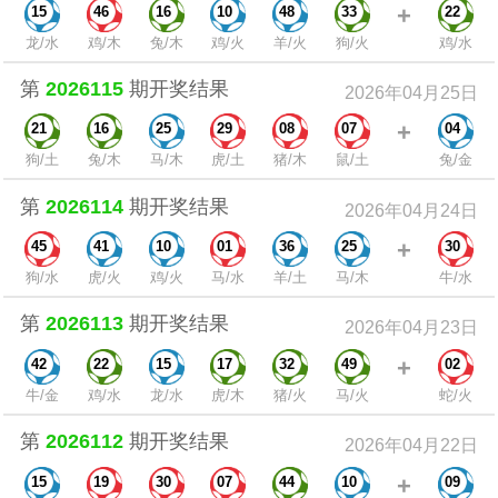
+
15
46
16
10
48
33
22
龙/水
鸡/木
兔/木
鸡/火
羊/火
狗/火
鸡/水
第
2026115
期开奖结果
2026年04月25日
+
21
16
25
29
08
07
04
狗/土
兔/木
马/木
虎/土
猪/木
鼠/土
兔/金
第
2026114
期开奖结果
2026年04月24日
+
45
41
10
01
36
25
30
狗/水
虎/火
鸡/火
马/水
羊/土
马/木
牛/水
第
2026113
期开奖结果
2026年04月23日
+
42
22
15
17
32
49
02
牛/金
鸡/水
龙/水
虎/木
猪/火
马/火
蛇/火
第
2026112
期开奖结果
2026年04月22日
+
15
19
30
07
44
10
09