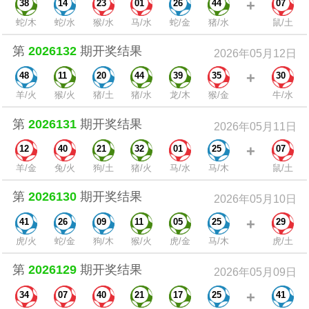
+
38
14
23
01
26
44
07
蛇/木
蛇/水
猴/水
马/水
蛇/金
猪/水
鼠/土
第
2026132
期开奖结果
2026年05月12日
+
48
11
20
44
39
35
30
羊/火
猴/火
猪/土
猪/水
龙/木
猴/金
牛/水
第
2026131
期开奖结果
2026年05月11日
+
12
40
21
32
01
25
07
羊/金
兔/火
狗/土
猪/火
马/水
马/木
鼠/土
第
2026130
期开奖结果
2026年05月10日
+
41
26
09
11
05
25
29
虎/火
蛇/金
狗/木
猴/火
虎/金
马/木
虎/土
第
2026129
期开奖结果
2026年05月09日
+
34
07
40
21
17
25
41