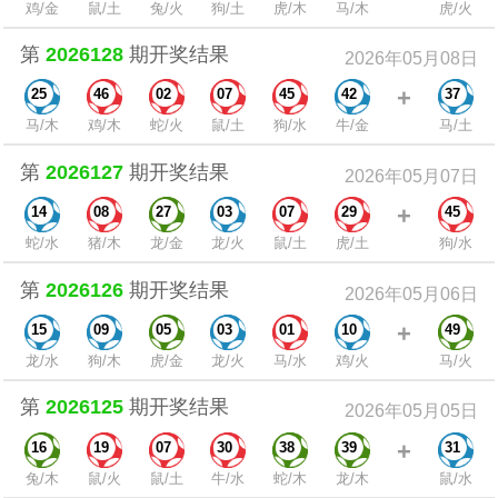
鸡/金
鼠/土
兔/火
狗/土
虎/木
马/木
虎/火
第
2026128
期开奖结果
2026年05月08日
+
25
46
02
07
45
42
37
马/木
鸡/木
蛇/火
鼠/土
狗/水
牛/金
马/土
第
2026127
期开奖结果
2026年05月07日
+
14
08
27
03
07
29
45
蛇/水
猪/木
龙/金
龙/火
鼠/土
虎/土
狗/水
第
2026126
期开奖结果
2026年05月06日
+
15
09
05
03
01
10
49
龙/水
狗/木
虎/金
龙/火
马/水
鸡/火
马/火
第
2026125
期开奖结果
2026年05月05日
+
16
19
07
30
38
39
31
兔/木
鼠/火
鼠/土
牛/水
蛇/木
龙/木
鼠/水