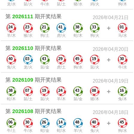
龙/水
鼠/火
牛/水
鼠/土
猪/水
鸡/火
狗/木
第
2026111
期开奖结果
2026年04月21日
+
24
23
21
41
38
33
01
羊/木
猴/水
狗/土
虎/火
蛇/木
狗/火
马/水
第
2026110
期开奖结果
2026年04月20日
+
40
03
43
29
45
19
30
兔/火
龙/火
鼠/金
虎/土
狗/水
鼠/火
牛/水
第
2026109
期开奖结果
2026年04月19日
+
38
07
19
24
43
08
16
蛇/木
鼠/土
鼠/火
羊/木
鼠/金
猪/木
兔/木
第
2026108
期开奖结果
2026年04月18日
+
06
30
26
14
48
40
45
牛/土
牛/水
蛇/金
蛇/水
羊/火
兔/火
狗/水