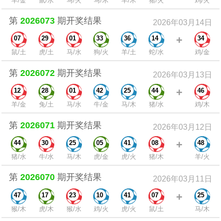
羊/金
鼠/水
马/火
马/木
羊/木
猪/火
鸡/火
第
2026073
期开奖结果
2026年03月14日
+
07
29
01
33
36
14
34
鼠/土
虎/土
马/水
狗/火
羊/土
蛇/水
鸡/金
第
2026072
期开奖结果
2026年03月13日
+
12
28
01
42
25
44
46
羊/金
兔/土
马/水
牛/金
马/木
猪/水
鸡/木
第
2026071
期开奖结果
2026年03月12日
+
44
30
25
05
41
08
48
猪/水
牛/水
马/木
虎/金
虎/火
猪/木
羊/火
第
2026070
期开奖结果
2026年03月11日
+
47
17
23
10
41
07
25
猴/木
虎/木
猴/水
鸡/火
虎/火
鼠/土
马/木