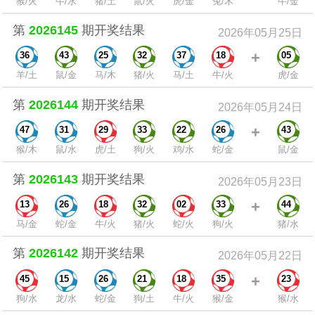
猴/火
牛/水
猪/土
鼠/火
虎/金
兔/木
牛/金
第
2026145
期开奖结果
2026年05月25日
+
36
43
25
32
37
18
05
羊/土
鼠/金
马/木
猪/火
马/土
牛/火
虎/金
第
2026144
期开奖结果
2026年05月24日
+
47
31
29
33
22
26
43
猴/木
鼠/水
虎/土
狗/火
鸡/水
蛇/金
鼠/金
第
2026143
期开奖结果
2026年05月23日
+
13
26
18
32
02
33
44
马/金
蛇/金
牛/火
猪/火
蛇/火
狗/火
猪/水
第
2026142
期开奖结果
2026年05月22日
+
45
15
26
21
18
35
23
狗/水
龙/水
蛇/金
狗/土
牛/火
猴/金
猴/水