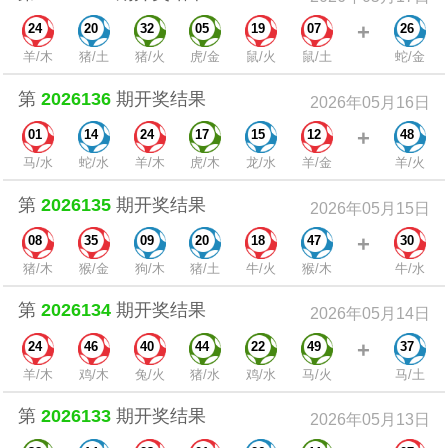
+
24
20
32
05
19
07
26
羊/木
猪/土
猪/火
虎/金
鼠/火
鼠/土
蛇/金
第
2026136
期开奖结果
2026年05月16日
+
01
14
24
17
15
12
48
马/水
蛇/水
羊/木
虎/木
龙/水
羊/金
羊/火
第
2026135
期开奖结果
2026年05月15日
+
08
35
09
20
18
47
30
猪/木
猴/金
狗/木
猪/土
牛/火
猴/木
牛/水
第
2026134
期开奖结果
2026年05月14日
+
24
46
40
44
22
49
37
羊/木
鸡/木
兔/火
猪/水
鸡/水
马/火
马/土
第
2026133
期开奖结果
2026年05月13日