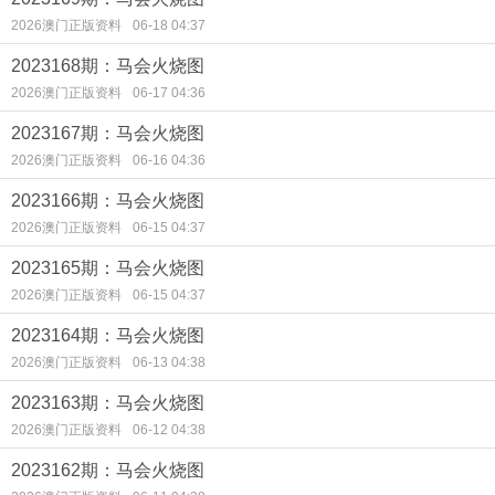
2026澳门正版资料
06-18 04:37
2023168期：马会火烧图
2026澳门正版资料
06-17 04:36
2023167期：马会火烧图
2026澳门正版资料
06-16 04:36
2023166期：马会火烧图
2026澳门正版资料
06-15 04:37
2023165期：马会火烧图
2026澳门正版资料
06-15 04:37
2023164期：马会火烧图
2026澳门正版资料
06-13 04:38
2023163期：马会火烧图
2026澳门正版资料
06-12 04:38
2023162期：马会火烧图