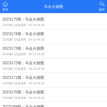
马会火烧图
首页
返回
2023175期：马会火烧图
2026澳门正版资料
06-24 04:39
2023174期：马会火烧图
2026澳门正版资料
06-23 04:39
2023173期：马会火烧图
2026澳门正版资料
06-22 04:39
2023172期：马会火烧图
2026澳门正版资料
06-21 04:39
2023171期：马会火烧图
2026澳门正版资料
06-20 04:39
2023170期：马会火烧图
2026澳门正版资料
06-19 04:36
2023169期：马会火烧图