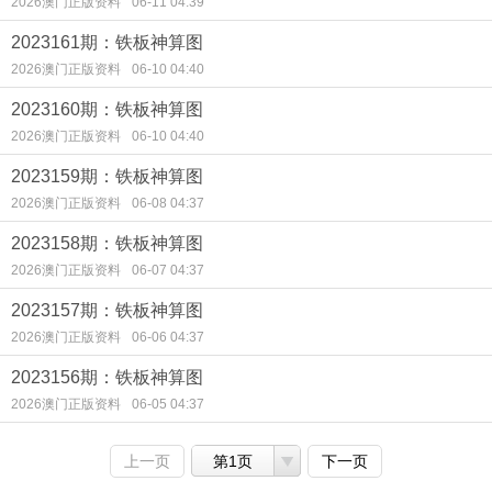
2026澳门正版资料
06-11 04:39
2023161期：铁板神算图
2026澳门正版资料
06-10 04:40
2023160期：铁板神算图
2026澳门正版资料
06-10 04:40
2023159期：铁板神算图
2026澳门正版资料
06-08 04:37
2023158期：铁板神算图
2026澳门正版资料
06-07 04:37
2023157期：铁板神算图
2026澳门正版资料
06-06 04:37
2023156期：铁板神算图
2026澳门正版资料
06-05 04:37
上一页
第1页
下一页