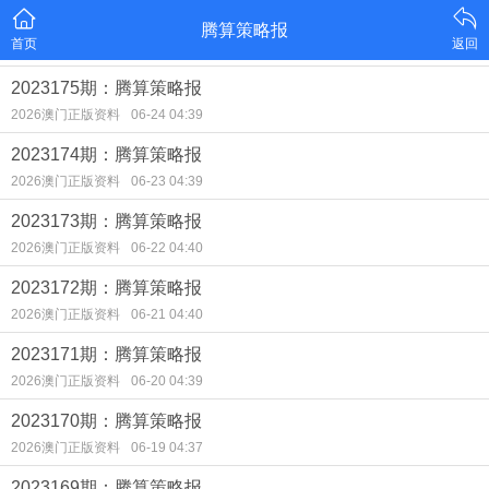
腾算策略报
首页
返回
2023175期：腾算策略报
2026澳门正版资料
06-24 04:39
2023174期：腾算策略报
2026澳门正版资料
06-23 04:39
2023173期：腾算策略报
2026澳门正版资料
06-22 04:40
2023172期：腾算策略报
2026澳门正版资料
06-21 04:40
2023171期：腾算策略报
2026澳门正版资料
06-20 04:39
2023170期：腾算策略报
2026澳门正版资料
06-19 04:37
2023169期：腾算策略报