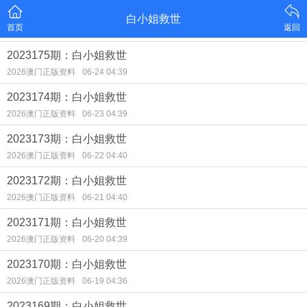
白小姐救世
首页
返回
2023175期：白小姐救世
2026澳门正版资料
06-24 04:39
2023174期：白小姐救世
2026澳门正版资料
06-23 04:39
2023173期：白小姐救世
2026澳门正版资料
06-22 04:40
2023172期：白小姐救世
2026澳门正版资料
06-21 04:40
2023171期：白小姐救世
2026澳门正版资料
06-20 04:39
2023170期：白小姐救世
2026澳门正版资料
06-19 04:36
2023169期：白小姐救世