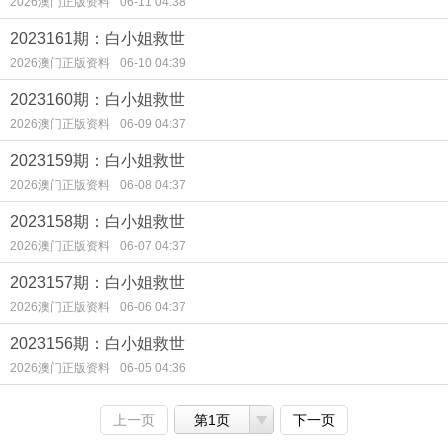
2026澳门正版资料
06-11 04:38
2023161期：白小姐救世
2026澳门正版资料
06-10 04:39
2023160期：白小姐救世
2026澳门正版资料
06-09 04:37
2023159期：白小姐救世
2026澳门正版资料
06-08 04:37
2023158期：白小姐救世
2026澳门正版资料
06-07 04:37
2023157期：白小姐救世
2026澳门正版资料
06-06 04:37
2023156期：白小姐救世
2026澳门正版资料
06-05 04:36
上一页
第1页
下一页