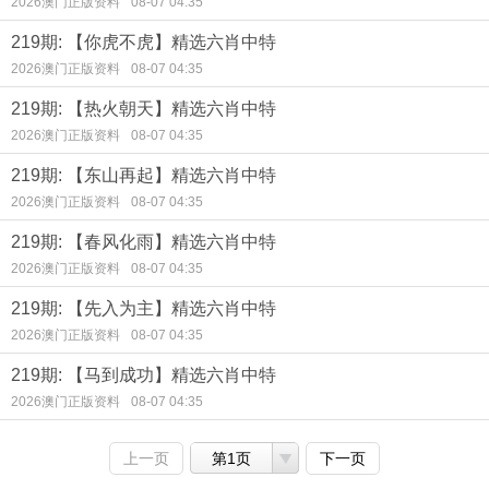
2026澳门正版资料
08-07 04:35
219期: 【你虎不虎】精选六肖中特
2026澳门正版资料
08-07 04:35
219期: 【热火朝天】精选六肖中特
2026澳门正版资料
08-07 04:35
219期: 【东山再起】精选六肖中特
2026澳门正版资料
08-07 04:35
219期: 【春风化雨】精选六肖中特
2026澳门正版资料
08-07 04:35
219期: 【先入为主】精选六肖中特
2026澳门正版资料
08-07 04:35
219期: 【马到成功】精选六肖中特
2026澳门正版资料
08-07 04:35
上一页
第1页
下一页