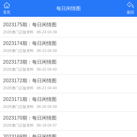
每日闲情图
首页
返回
2023175期：每日闲情图
2026澳门正版资料
06-24 04:39
2023174期：每日闲情图
2026澳门正版资料
06-23 04:39
2023173期：每日闲情图
2026澳门正版资料
06-22 04:40
2023172期：每日闲情图
2026澳门正版资料
06-21 04:40
2023171期：每日闲情图
2026澳门正版资料
06-20 04:39
2023170期：每日闲情图
2026澳门正版资料
06-19 04:37
2023169期：每日闲情图