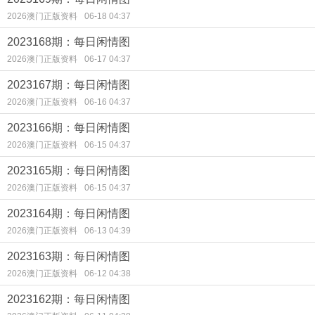
2026澳门正版资料
06-18 04:37
2023168期：每日闲情图
2026澳门正版资料
06-17 04:37
2023167期：每日闲情图
2026澳门正版资料
06-16 04:37
2023166期：每日闲情图
2026澳门正版资料
06-15 04:37
2023165期：每日闲情图
2026澳门正版资料
06-15 04:37
2023164期：每日闲情图
2026澳门正版资料
06-13 04:39
2023163期：每日闲情图
2026澳门正版资料
06-12 04:38
2023162期：每日闲情图