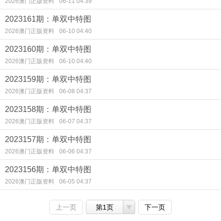
2026澳门正版资料
06-11 04:39
2023161期：单双中特图
2026澳门正版资料
06-10 04:40
2023160期：单双中特图
2026澳门正版资料
06-10 04:40
2023159期：单双中特图
2026澳门正版资料
06-08 04:37
2023158期：单双中特图
2026澳门正版资料
06-07 04:37
2023157期：单双中特图
2026澳门正版资料
06-06 04:37
2023156期：单双中特图
2026澳门正版资料
06-05 04:37
上一页
第1页
下一页