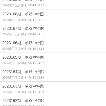
2026澳门正版资料
06-18 04:37
2023168期：单双中特图
2026澳门正版资料
06-17 04:37
2023167期：单双中特图
2026澳门正版资料
06-16 04:37
2023166期：单双中特图
2026澳门正版资料
06-15 04:38
2023165期：单双中特图
2026澳门正版资料
06-15 04:37
2023164期：单双中特图
2026澳门正版资料
06-13 04:39
2023163期：单双中特图
2026澳门正版资料
06-12 04:39
2023162期：单双中特图