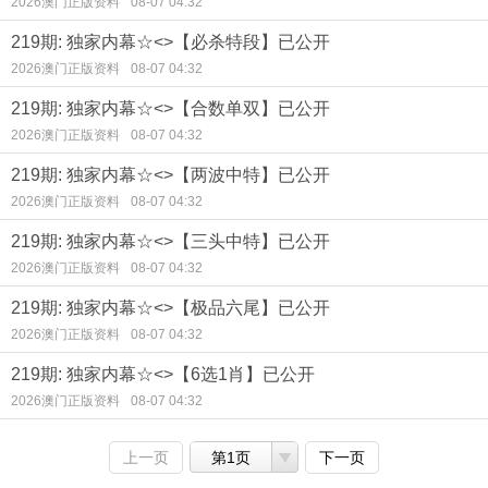
2026澳门正版资料
08-07 04:32
219期: 独家内幕☆<>【必杀特段】已公开
2026澳门正版资料
08-07 04:32
219期: 独家内幕☆<>【合数单双】已公开
2026澳门正版资料
08-07 04:32
219期: 独家内幕☆<>【两波中特】已公开
2026澳门正版资料
08-07 04:32
219期: 独家内幕☆<>【三头中特】已公开
2026澳门正版资料
08-07 04:32
219期: 独家内幕☆<>【极品六尾】已公开
2026澳门正版资料
08-07 04:32
219期: 独家内幕☆<>【6选1肖】已公开
2026澳门正版资料
08-07 04:32
上一页
第1页
下一页