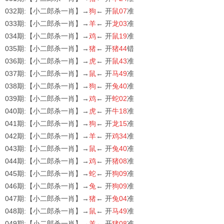
032期:【小二郎杀一肖】→
狗
← 开
鼠07
准
033期:【小二郎杀一肖】→
羊
← 开
龙03
准
034期:【小二郎杀一肖】→
鸡
← 开
鼠19
准
035期:【小二郎杀一肖】→
猪
← 开
猪44
错
036期:【小二郎杀一肖】→
虎
← 开
鼠43
准
037期:【小二郎杀一肖】→
鼠
← 开
马49
准
038期:【小二郎杀一肖】→
狗
← 开
兔40
准
039期:【小二郎杀一肖】→
鸡
← 开
蛇02
准
040期:【小二郎杀一肖】→
虎
← 开
牛18
准
041期:【小二郎杀一肖】→
狗
← 开
龙15
准
042期:【小二郎杀一肖】→
羊
← 开
鸡34
准
043期:【小二郎杀一肖】→
鼠
← 开
兔40
准
044期:【小二郎杀一肖】→
鸡
← 开
猪08
准
045期:【小二郎杀一肖】→
蛇
← 开
狗09
准
046期:【小二郎杀一肖】→
兔
← 开
狗09
准
047期:【小二郎杀一肖】→
猪
← 开
兔04
准
048期:【小二郎杀一肖】→
鼠
← 开
马49
准
049期:【小二郎杀一肖】→
羊
← 开
猪08
准