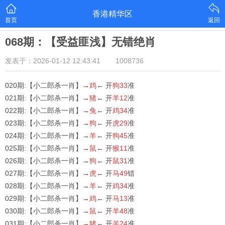
香港精华区
首页
返回
068期：【受益匪浅】无错绝肖
发表于：2026-01-12 12:43:41
1008736
020期:【小二郎杀一肖】→
鸡
← 开
狗33
准
021期:【小二郎杀一肖】→
猪
← 开
羊12
准
022期:【小二郎杀一肖】→
兔
← 开
鸡34
准
023期:【小二郎杀一肖】→
狗
← 开
虎29
准
024期:【小二郎杀一肖】→
羊
← 开
狗45
准
025期:【小二郎杀一肖】→
鼠
← 开
猴11
准
026期:【小二郎杀一肖】→
狗
← 开
鼠31
准
027期:【小二郎杀一肖】→
虎
← 开
马49
错
028期:【小二郎杀一肖】→
羊
← 开
鸡34
准
029期:【小二郎杀一肖】→
鸡
← 开
马13
准
030期:【小二郎杀一肖】→
鼠
← 开
羊48
准
031期:【小二郎杀一肖】→
猪
← 开
羊24
准