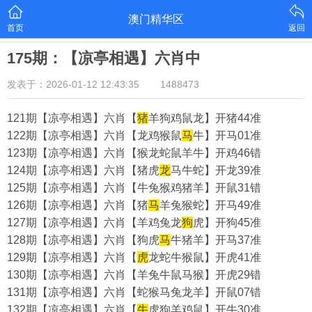
澳门精华区
首页
返回
175期：【凉亭相遇】六肖中
发表于：2026-01-12 12:43:35
1488473
121期【凉亭相遇】六肖【
猪
羊狗鸡鼠龙】
开猪44准
122期【凉亭相遇】六肖【龙鸡猴鼠
马
牛】
开马01准
123期【凉亭相遇】六肖【猴龙蛇鼠羊牛】
开鸡46错
124期【凉亭相遇】六肖【猪虎
龙
马牛蛇】
开龙39准
125期【凉亭相遇】六肖【牛兔猴鸡猪羊】
开鼠31错
126期【凉亭相遇】六肖【猪
马
羊兔猴蛇】
开马49准
127期【凉亭相遇】六肖【羊鸡兔龙
狗
虎】
开狗45准
128期【凉亭相遇】六肖【狗虎
马
牛猪羊】
开马37准
129期【凉亭相遇】六肖【
虎
龙蛇牛猴鼠】
开虎41准
130期【凉亭相遇】六肖【羊兔牛鼠马猴】
开虎29错
131期【凉亭相遇】六肖【蛇猴马兔龙羊】
开鼠07错
132期【凉亭相遇】六肖【
牛
虎狗羊鸡鼠】
开牛30准